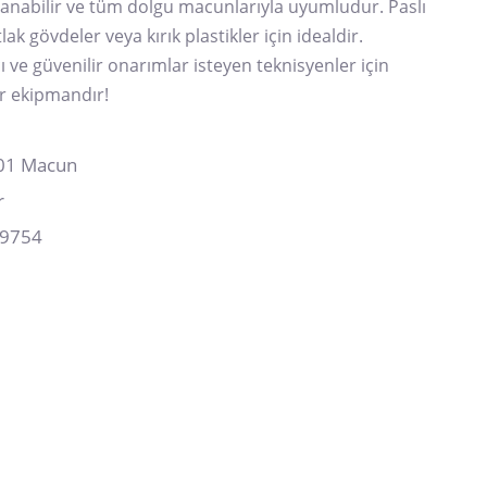
anabilir ve tüm dolgu macunlarıyla uyumludur. Paslı
lak gövdeler veya kırık plastikler için idealdir.
ı ve güvenilir onarımlar isteyen teknisyenler için
r ekipmandır!
01 Macun
r
9754