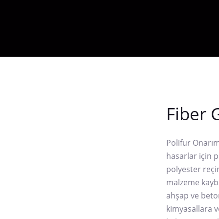
Fiber 
Polifur Onarım
hasarlar için 
polyester reçine
malzeme kaybın
ahşap ve beto
kimyasallara v