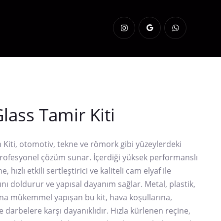
Glass Tamir Kiti
 Kiti, otomotiv, tekne ve römork gibi yüzeylerdeki
profesyonel çözüm sunar. İçerdiği yüksek performanslı
, hızlı etkili sertleştirici ve kaliteli cam elyaf ile
ı doldurur ve yapısal dayanım sağlar. Metal, plastik,
na mükemmel yapışan bu kit, hava koşullarına,
e darbelere karşı dayanıklıdır. Hızla kürlenen reçine,